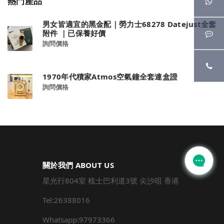
熱門產品
男女皆適宜的黑金配｜勞力士68278 Datejust全套
附件 ｜已保養好價
詢問價格
1970年代積家Atmos空氣鐘全套連盒證
詢問價格
關於我們 ABOUT US
星光行804室 梳士巴利道3號 尖沙咀 香港
Tel:26388016
Whatsapp:97973366