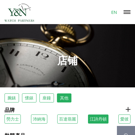
EN
店铺
腕錶
懷錶
座鐘
其他
品牌
勞力士
沛納海
百達翡麗
江詩丹頓
愛彼