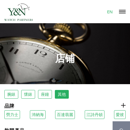
EN
店铺
腕錶
懷錶
座鐘
其他
品牌
勞力士
沛納海
百達翡麗
江詩丹頓
愛彼