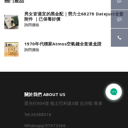
熱門產品
男女皆適宜的黑金配｜勞力士68278 Datejust全套
附件 ｜已保養好價
詢問價格
1970年代積家Atmos空氣鐘全套連盒證
詢問價格
關於我們 ABOUT US
星光行804室 梳士巴利道3號 尖沙咀 香港
Tel:26388016
Whatsapp:97973366