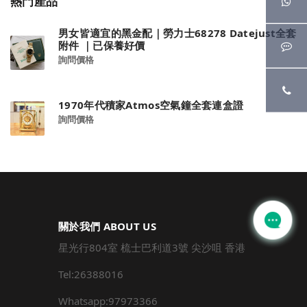
熱門產品
男女皆適宜的黑金配｜勞力士68278 Datejust全套
附件 ｜已保養好價
詢問價格
1970年代積家Atmos空氣鐘全套連盒證
詢問價格
關於我們 ABOUT US
星光行804室 梳士巴利道3號 尖沙咀 香港
Tel:26388016
Whatsapp:97973366