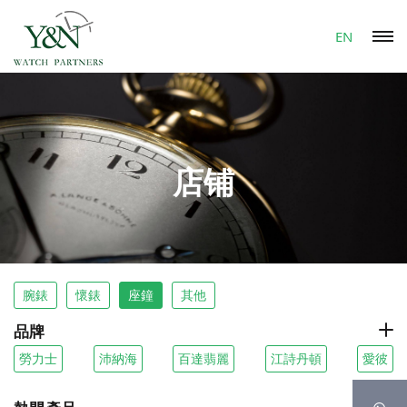
EN
店铺
腕錶
懷錶
座鐘
其他
品牌
勞力士
沛納海
百達翡麗
江詩丹頓
愛彼