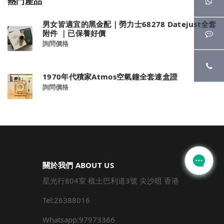
熱門產品
男女皆適宜的黑金配｜勞力士68278 Datejust全套
附件 ｜已保養好價
詢問價格
1970年代積家Atmos空氣鐘全套連盒證
詢問價格
關於我們 ABOUT US
星光行804室 梳士巴利道3號 尖沙咀 香港
Tel:26388016
Whatsapp:97973366