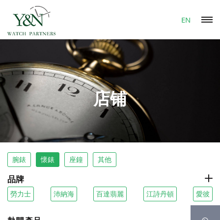
EN
店铺
腕錶
懷錶
座鐘
其他
品牌
勞力士
沛納海
百達翡麗
江詩丹頓
愛彼