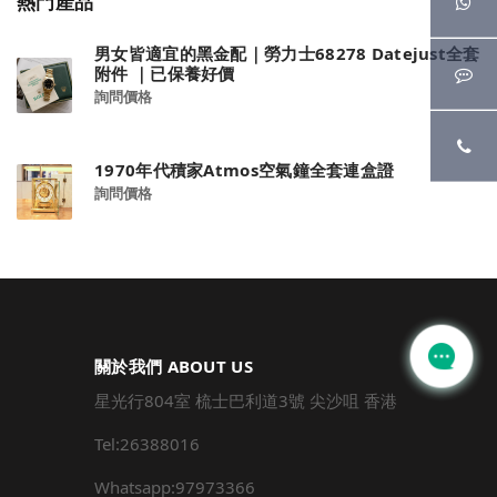
熱門產品
男女皆適宜的黑金配｜勞力士68278 Datejust全套
附件 ｜已保養好價
詢問價格
1970年代積家Atmos空氣鐘全套連盒證
詢問價格
關於我們 ABOUT US
星光行804室 梳士巴利道3號 尖沙咀 香港
Tel:26388016
Whatsapp:97973366