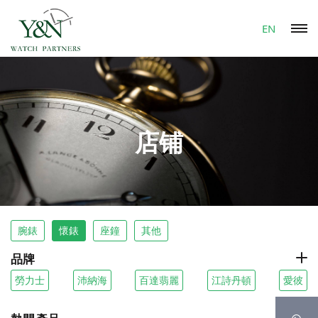
EN
店铺
腕錶
懷錶
座鐘
其他
品牌
勞力士
沛納海
百達翡麗
江詩丹頓
愛彼