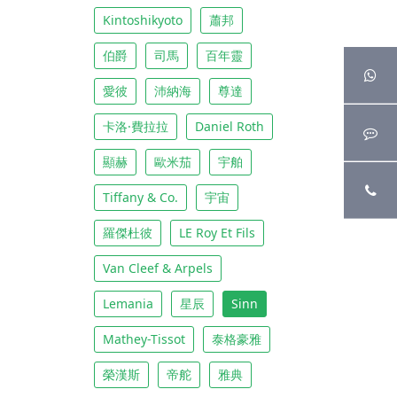
Kintoshikyoto
蕭邦
伯爵
司馬
百年靈
愛彼
沛納海
尊達
卡洛·費拉拉
Daniel Roth
顯赫
歐米茄
宇舶
Tiffany & Co.
宇宙
羅傑杜彼
LE Roy Et Fils
Van Cleef & Arpels
Lemania
星辰
Sinn
Mathey-Tissot
泰格豪雅
榮漢斯
帝舵
雅典