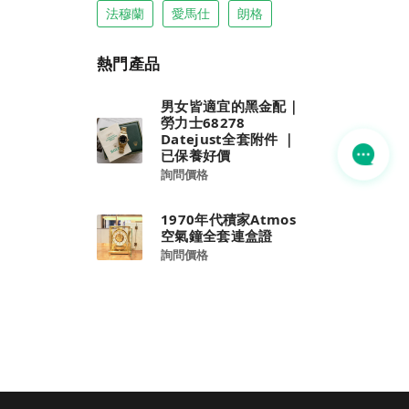
法穆蘭
愛馬仕
朗格
熱門產品
男女皆適宜的黑金配｜
勞力士68278
Datejust全套附件 ｜
已保養好價
詢問價格
1970年代積家Atmos
空氣鐘全套連盒證
詢問價格