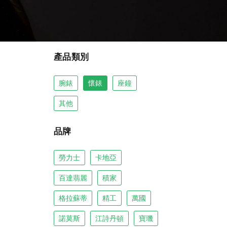
產品類別
腕錶
懷錶
座鐘
其他
品牌
勞力士
卡地亞
百達翡麗
積家
格拉蘇蒂
精工
萬國
諾莫斯
江詩丹頓
寶璣