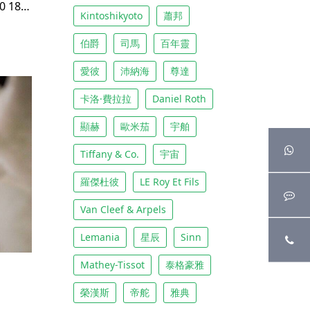
卡地亞Vendôme Bi-Plan 2220 18k 黃金
Kintoshikyoto
蕭邦
伯爵
司馬
百年靈
愛彼
沛納海
尊達
卡洛·費拉拉
Daniel Roth
顯赫
歐米茄
宇舶
Tiffany & Co.
宇宙
羅傑杜彼
LE Roy Et Fils
Van Cleef & Arpels
Lemania
星辰
Sinn
Mathey-Tissot
泰格豪雅
榮漢斯
帝舵
雅典