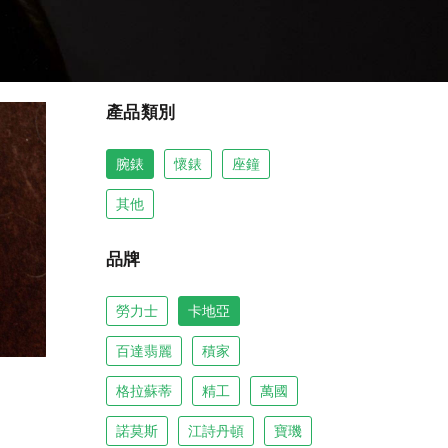
產品類別
腕錶
懷錶
座鐘
其他
品牌
勞力士
卡地亞
百達翡麗
積家
格拉蘇蒂
精工
萬國
諾莫斯
江詩丹頓
寶璣