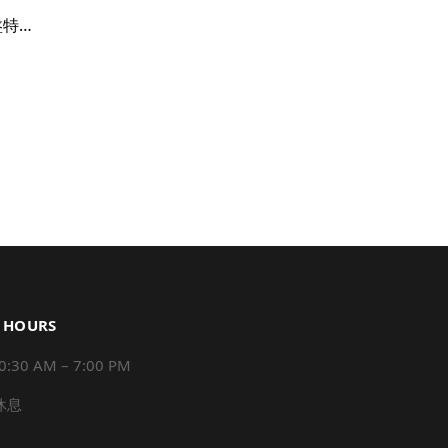
Cartier Tank solo 蟒蛇紋錶盤特別款｜罕見XL男士尺寸
 HOURS
0 AM – 7:00 PM
 休息