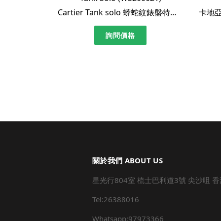
Cartier Tank solo 蟒蛇紋錶盤特別款｜罕見XL男士尺寸
卡地亞 T
詢問價格
關於我們 ABOUT US
星光行804室 梳士巴利道3號 尖沙咀 香
Tel:26388016
Whatsapp:97973366