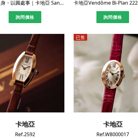
以方立身・以圓處事｜卡地亞 Santos 罕見圓形款｜單錶已保養
詢問價格
詢問價格
已售
卡地亞
卡地亞
Ref.2592
Ref.W8000017