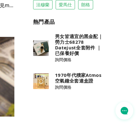
法穆蘭
愛馬仕
朗格
可以戴到優雅老去｜卡地亞罕見mini Baignoire “小浴缸”｜超靚單錶
熱門產品
男女皆適宜的黑金配｜
勞力士68278
Datejust全套附件 ｜
已保養好價
詢問價格
1970年代積家Atmos
空氣鐘全套連盒證
詢問價格