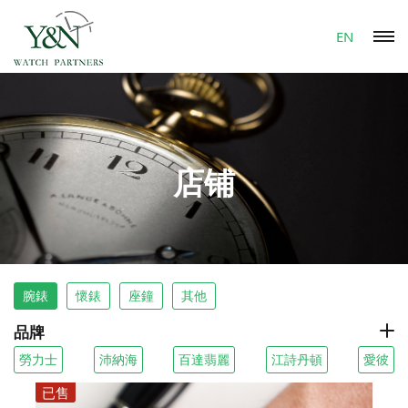
EN
店铺
腕錶
懷錶
座鐘
其他
品牌
勞力士
沛納海
百達翡麗
江詩丹頓
愛彼
已售