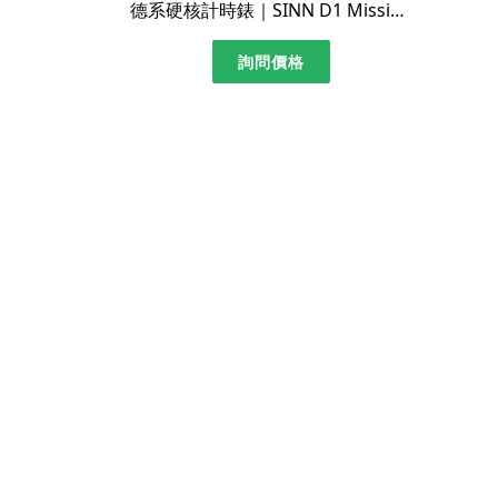
德系硬核計時錶｜SINN D1 Mission 140/42｜單錶近新
詢問價格