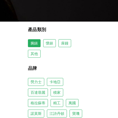
產品類別
腕錶
懷錶
座鐘
其他
品牌
勞力士
卡地亞
百達翡麗
積家
格拉蘇蒂
精工
萬國
諾莫斯
江詩丹頓
寶璣