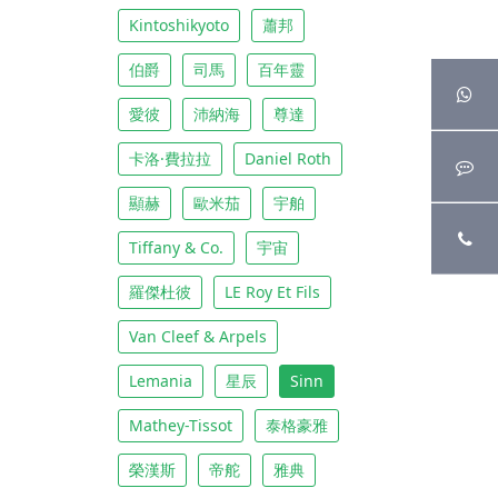
Kintoshikyoto
蕭邦
伯爵
司馬
百年靈
愛彼
沛納海
尊達
卡洛·費拉拉
Daniel Roth
顯赫
歐米茄
宇舶
Tiffany & Co.
宇宙
羅傑杜彼
LE Roy Et Fils
Van Cleef & Arpels
Lemania
星辰
Sinn
Mathey-Tissot
泰格豪雅
榮漢斯
帝舵
雅典