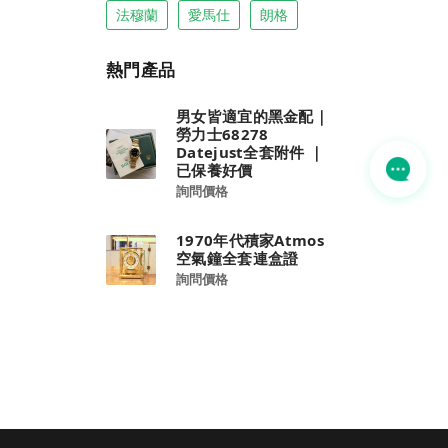
法穆蘭
愛馬仕
朗格
熱門產品
男女皆適宜的黑金配｜
勞力士68278
Datejust全套附件 ｜
已保養好價
詢問價格
1970年代積家Atmos
空氣鐘全套連盒證
詢問價格